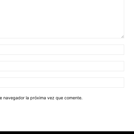
Nomb
Corr
elect
Sitio
web:
ste navegador la próxima vez que comente.