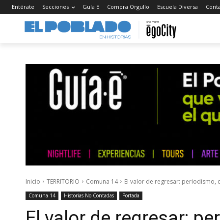
Entérate
Secciones
Guía E
Compra Orgullo
Escuela Diversa
Cont
Inicio
TERRITORIO
Comuna 14
El valor de regresar: periodismo,
Comuna 14
Historias No Contadas
Portada
El valor de regresar: pe