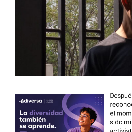
Después
reconoc
el mome
sido mi
activi