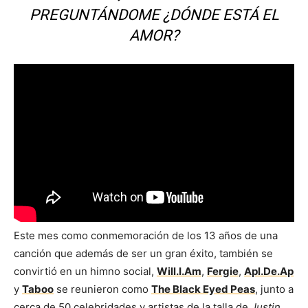
PREGUNTÁNDOME ¿DÓNDE ESTÁ EL
AMOR?
Este mes como conmemoración de los 13 años de una
canción que además de ser un gran éxito, también se
convirtió en un himno social,
Will.I.Am
,
Fergie
,
Apl.De.Ap
y
Taboo
se reunieron como
The Black Eyed Peas
, junto a
cerca de 50 celebridades y artistas de la talla de
Justin