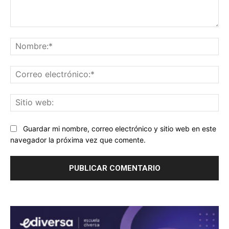
Comentario:
No
Co
ele
Sit
we
Guardar mi nombre, correo electrónico y sitio web en este
navegador la próxima vez que comente.