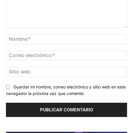
Comentario:
No
Co
ele
Sit
we
Guardar mi nombre, correo electrónico y sitio web en este
navegador la próxima vez que comente.