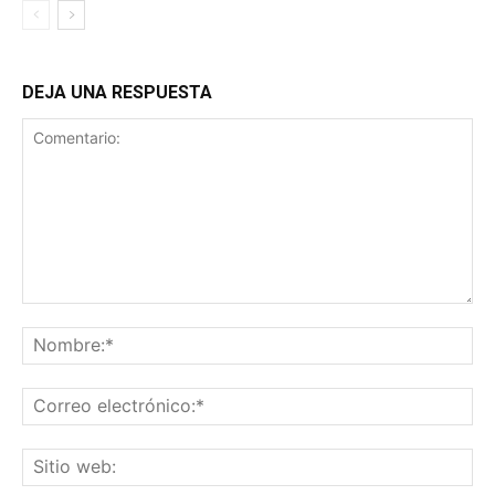
DEJA UNA RESPUESTA
Comentario:
No
Co
ele
Sit
we