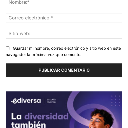
No
Co
ele
Sit
we
Guardar mi nombre, correo electrónico y sitio web en este
navegador la próxima vez que comente.