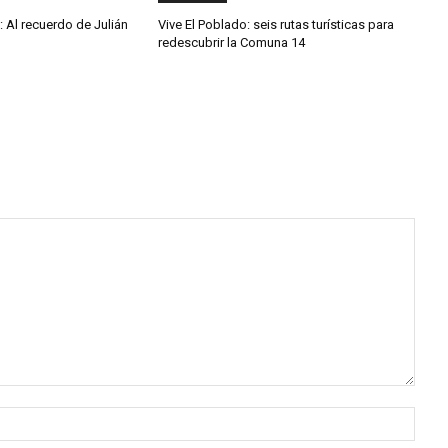
: Al recuerdo de Julián
Vive El Poblado: seis rutas turísticas para
redescubrir la Comuna 14
Nomb