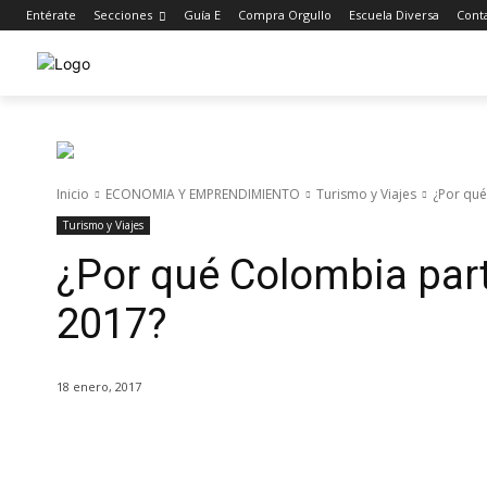
Entérate
Secciones
Guía E
Compra Orgullo
Escuela Diversa
Cont
Inicio
ECONOMIA Y EMPRENDIMIENTO
Turismo y Viajes
¿Por qué
Turismo y Viajes
¿Por qué Colombia part
2017?
18 enero, 2017
Cuota