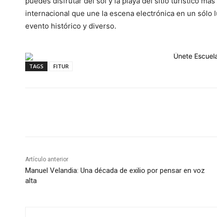
puedes disfrutar del sol y la playa del sitio turístico 
internacional que une la escena electrónica en un sólo l
evento histórico y diverso.
TAGS
FITUR
Cuota
Artículo anterior
Manuel Velandia: Una década de exilio por pensar en voz
alta