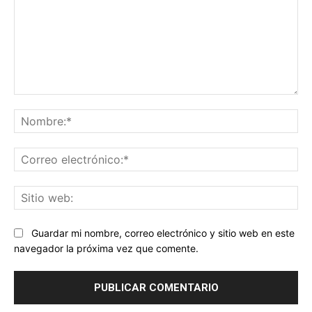
Comentario:
No
Co
ele
Sit
we
Guardar mi nombre, correo electrónico y sitio web en este
navegador la próxima vez que comente.