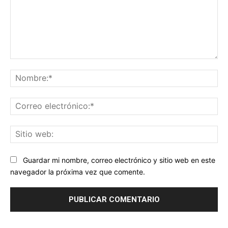
Comentario:
No
Co
ele
Sit
we
Guardar mi nombre, correo electrónico y sitio web en este
navegador la próxima vez que comente.