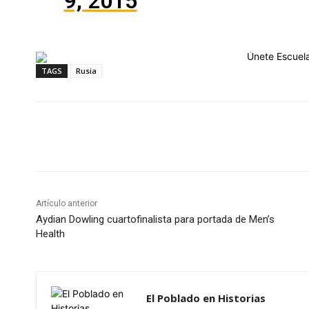
9, 2015
TAGS
Rusia
Cuota
Artículo anterior
Aydian Dowling cuartofinalista para portada de Men’s
Health
El Poblado en Historias