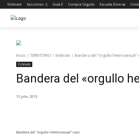
Entérate
Secciones
Guía E
Compra Orgullo
Escuela Diversa
Cont
Inicio
TERRITORIO
Entérate
Bandera del "orgullo heterosexual" 
Entérate
Bandera del «orgullo h
13 julio, 2015
Cuota
Bandera del “orgullo heterosexual” ruso