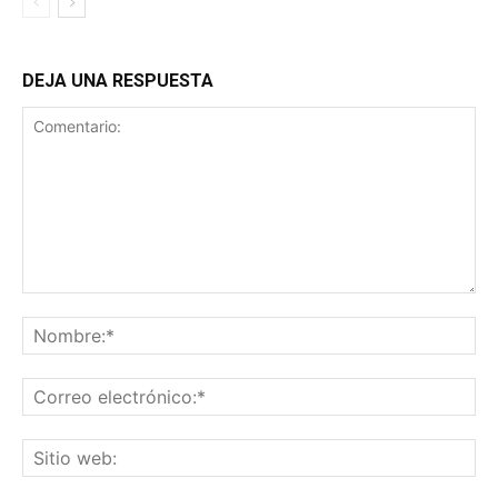
DEJA UNA RESPUESTA
Comentario:
No
Co
ele
Sit
we