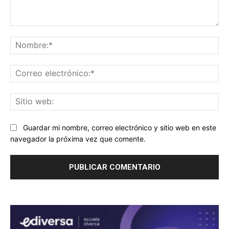
Comentario:
No
Co
ele
Sit
we
Guardar mi nombre, correo electrónico y sitio web en este
navegador la próxima vez que comente.