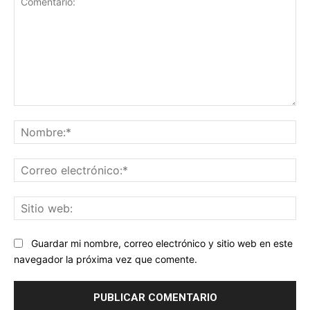
Comentario:
No
Co
ele
Sit
we
Guardar mi nombre, correo electrónico y sitio web en este
navegador la próxima vez que comente.