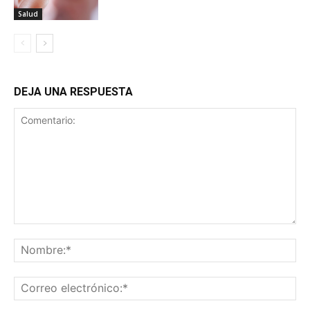
Salud
DEJA UNA RESPUESTA
Comentario:
No
Co
ele