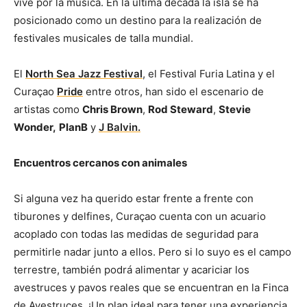
vive por la música. En la última década la isla se ha
posicionado como un destino para la realización de
festivales musicales de talla mundial.
El
North Sea Jazz Festival
, el Festival Furia Latina y el
Curaçao
Pride
entre otros, han sido el escenario de
artistas como
Chris Brown
,
Rod Steward
,
Stevie
Wonder,
PlanB
y
J Balvin.
Encuentros cercanos con animales
Si alguna vez ha querido estar frente a frente con
tiburones y delfines, Curaçao cuenta con un acuario
acoplado con todas las medidas de seguridad para
permitirle nadar junto a ellos. Pero si lo suyo es el campo
terrestre, también podrá alimentar y acariciar los
avestruces y pavos reales que se encuentran en la Finca
de Avestruces. ¡Un plan ideal para tener una experiencia