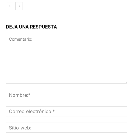
DEJA UNA RESPUESTA
Comentario:
No
Co
ele
Sit
we