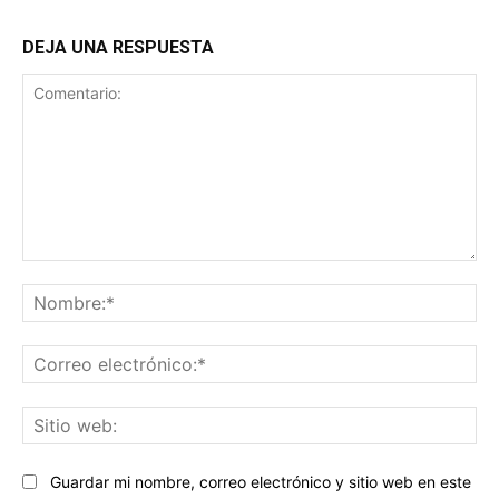
DEJA UNA RESPUESTA
Comentario:
No
Co
ele
Sit
we
Guardar mi nombre, correo electrónico y sitio web en este