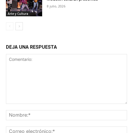
8 julio, 2026
Arte y Cultura
DEJA UNA RESPUESTA
Comentario:
No
Co