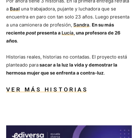
Por ahora tiene 3 historias. En la primera entrega retrata
a
Baal
una trabajadora, pujante y luchadora que se
encuentra en paro con tan solo 23 años. Luego presenta
a una camionera de profesión,
Sandra
.
En su más
reciente
post
presenta a
Lucía
, una profesora de 26
años
.
Historias reales, historias no contadas. El proyecto está
planteado para
sacar a la luz la vida y demostrar la
hermosa mujer que se enfrenta a contra-luz
.
V E R M Á S H I S T O R I A S