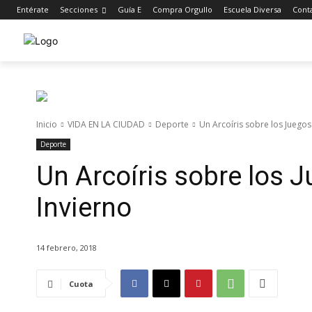
Entérate
Secciones
Guía E
Compra Orgullo
Escuela Diversa
Cont
Inicio
VIDA EN LA CIUDAD
Deporte
Un Arcoíris sobre los Juegos
Deporte
Un Arcoíris sobre los 
Invierno
14 febrero, 2018
Cuota