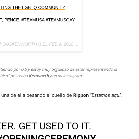
ENTING THE LGBTQ COMMUNITY
UT, PENCE. #TEAMUSA #TEAMUSGAY
@GUSKENWORTHY) EL
FEB 9, 2018 AT 7:29 PST
tiendo por U.S y estoy muy orgulloso de estar representando la
 chico” posteaba
Kenworthy
en su instagram.
 una de ella besando el cuello de
Rippon
“Estamos aquí.
ER. GET USED TO IT.
#OPENINGCEREMONY