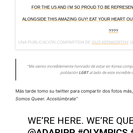
FOR THE US AND I’M SO PROUD TO BE REPRES
ALONGSIDE THIS AMAZING GUY! EAT YOUR HEART O
???️‍?
UNA PUBLICACIÓN COMPARTIDA DE
GUS KENWORTHY
(
“Me siento increíblemente honrado de estar en Korea compi
población
LGBT
al lado de este increíble
Más tarde tomo su twitter para compartir dos fotos más,
Somos Queer. Acostúmbrate”
WE’RE HERE. WE’RE QUE
@ADARIPP
#OLYMPICS