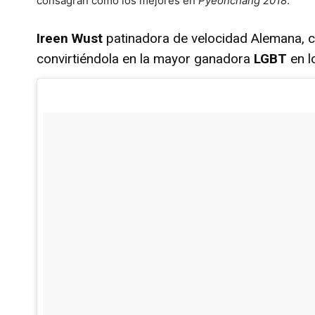
consagran como los mejores en
Pyeonchang 2018
.
Ireen Wust
patinadora de velocidad Alemana, 
convirtiéndola en la mayor ganadora
LGBT
en l