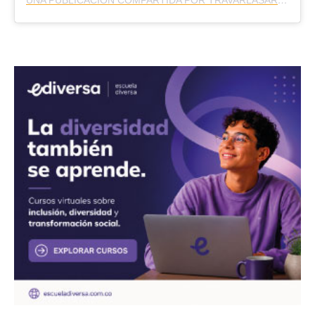
UNA PUBLICACIÓN COMPARTIDA POR TRAVARLASARTES (@TRAVARLASARTES6)