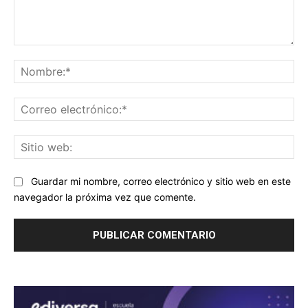
Comentario:
No
Co
ele
Sit
we
Guardar mi nombre, correo electrónico y sitio web en este
navegador la próxima vez que comente.