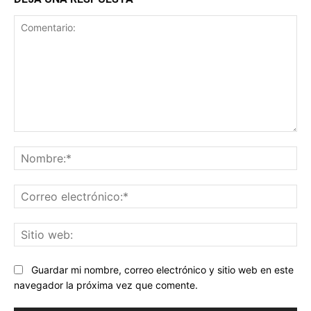
Comentario:
No
Co
ele
Sit
we
Guardar mi nombre, correo electrónico y sitio web en este
navegador la próxima vez que comente.