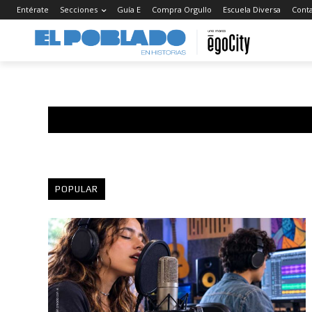
Entérate
Secciones
Guía E
Compra Orgullo
Escuela Diversa
Cont
POPULAR