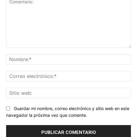
Comentario:
No
Co
ele
Sit
we
Guardar mi nombre, correo electrónico y sitio web en este
navegador la próxima vez que comente.