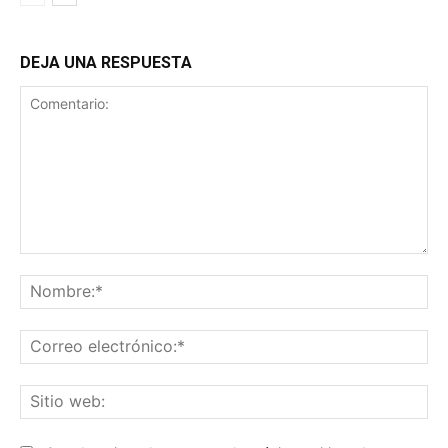
DEJA UNA RESPUESTA
Comentario:
No
Co
ele
Sit
we