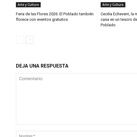
Arte y Cultura
Arte y Cultura
Feria de las Flores 2026: El Poblado también
Cecilia Echeverri, la
florece con eventos gratuitos
casa en un tesoro de
Poblado
DEJA UNA RESPUESTA
Comentario: