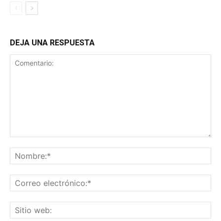
DEJA UNA RESPUESTA
Comentario:
No
Co
ele
Sit
we