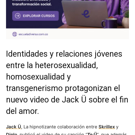
Identidades y relaciones jóvenes
entre la heterosexualidad,
homosexualidad y
transgenerismo protagonizan el
nuevo video de Jack Ü sobre el fin
del amor.
Jack Ü
, La hipnotizante colaboración entre
Skrillex
y
Diplo
, publicó el video de su canción
“
To Ü
”
, que además