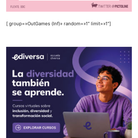
[ group=»OutGames (Inf)» random=»1″ limit=»1″]