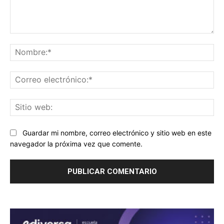
Comentario:
No
Co
ele
Sit
we
Guardar mi nombre, correo electrónico y sitio web en este
navegador la próxima vez que comente.