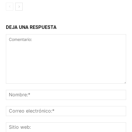
DEJA UNA RESPUESTA
Comentario:
No
Co
ele
Sit
we