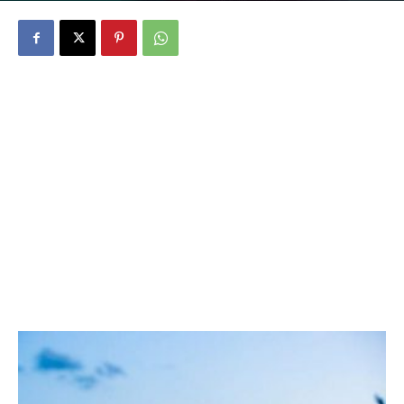
Por
El Poblado en Historias
-
28 febrero, 2017
2172
0