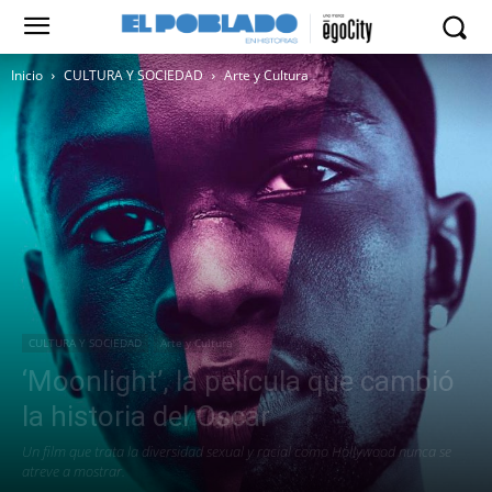
Inicio
CULTURA Y SOCIEDAD
Arte y Cultura
CULTURA Y SOCIEDAD
Arte y Cultura
‘Moonlight’, la película que cambió
la historia del Oscar
Un film que trata la diversidad sexual y racial como Hollywood nunca se
atreve a mostrar.