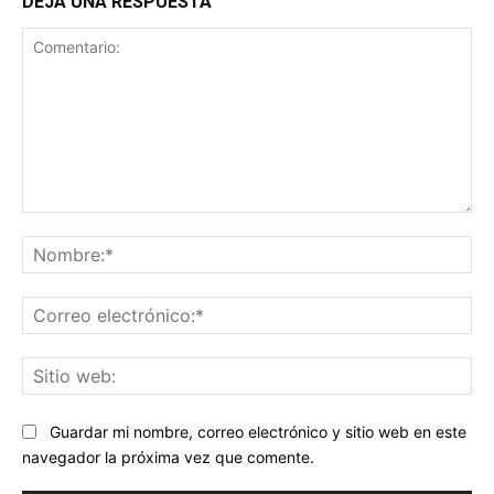
DEJA UNA RESPUESTA
Comentario:
No
Co
ele
Sit
we
Guardar mi nombre, correo electrónico y sitio web en este
navegador la próxima vez que comente.