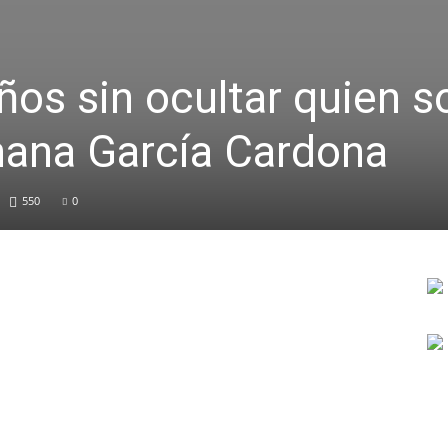
ños sin ocultar quien s
hana García Cardona
550
0