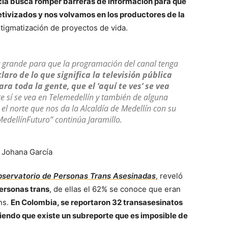
ía busca romper barreras de información para que
tivizados y nos volvamos en los productores de la
tigmatización de proyectos de vida.
grande para que la programación del canal tenga
aro de lo que significa la televisión pública
ra toda la gente, que el ‘aquí te ves’ se vea
te sí se vea en Telemedellín y también de alguna
el norte que nos da la Alcaldía de Medellín con su
edellínFuturo” continúa Jaramillo.
servatorio de Personas Trans Asesinadas
, reveló
ersonas trans
, de ellas el 62% se conoce que eran
ns.
En Colombia, se reportaron 32 transasesinatos
iendo que existe un subreporte que es imposible de