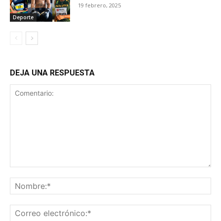
19 febrero, 2025
Deporte
DEJA UNA RESPUESTA
Comentario:
No
Co
ele