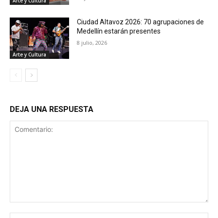
Arte y Cultura
Ciudad Altavoz 2026: 70 agrupaciones de
Medellín estarán presentes
8 julio, 2026
Arte y Cultura
DEJA UNA RESPUESTA
Comentario:
No