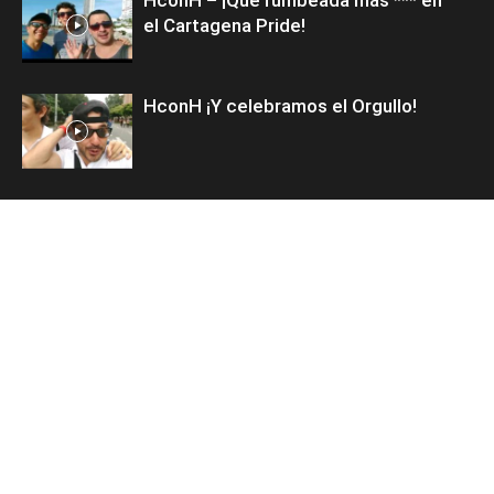
el Cartagena Pride!
HconH ¡Y celebramos el Orgullo!