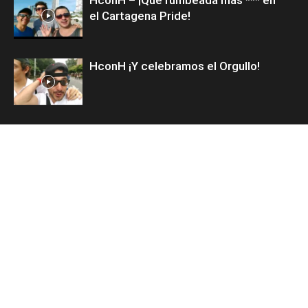
el Cartagena Pride!
HconH ¡Y celebramos el Orgullo!