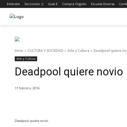
Entérate
Secciones
Guía E
Compra Orgullo
Escuela Diversa
Cont
Inicio
CULTURA Y SOCIEDAD
Arte y Cultura
Deadpool quiere no
Arte y Cultura
Deadpool quiere novio
11 febrero, 2016
Cuota
Deadpool quiere novio