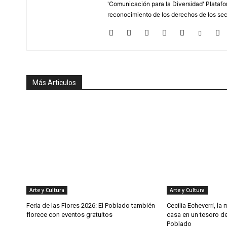
'Comunicación para la Diversidad' Platafor
reconocimiento de los derechos de los se
Más Articulos
Arte y Cultura
Arte y Cultura
Feria de las Flores 2026: El Poblado también
Cecilia Echeverri, la
florece con eventos gratuitos
casa en un tesoro de
Poblado