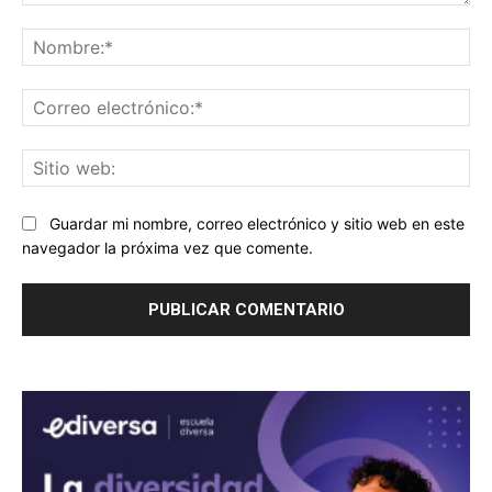
Comentario:
No
Co
ele
Sit
we
Guardar mi nombre, correo electrónico y sitio web en este
navegador la próxima vez que comente.