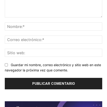
Comentario:
No
Co
ele
Sit
we
Guardar mi nombre, correo electrónico y sitio web en este
navegador la próxima vez que comente.