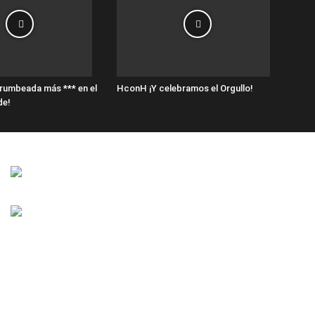
rumbeada más *** en el
HconH ¡Y celebramos el Orgullo!
de!