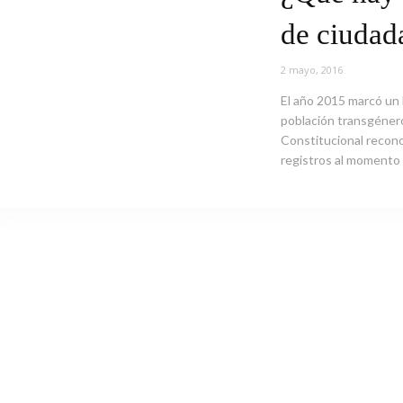
de ciudad
2 mayo, 2016
El año 2015 marcó un hi
población transgénero 
Constitucional recono
registros al momento d