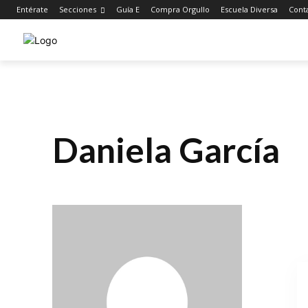
Entérate
Secciones
Guía E
Compra Orgullo
Escuela Diversa
Cont
Daniela García