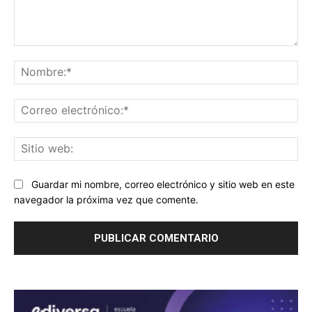
Comentario:
No
Co
ele
Sit
we
Guardar mi nombre, correo electrónico y sitio web en este
navegador la próxima vez que comente.