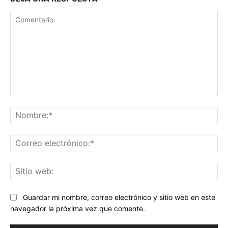
Comentario:
No
Co
ele
Sit
we
Guardar mi nombre, correo electrónico y sitio web en este
navegador la próxima vez que comente.