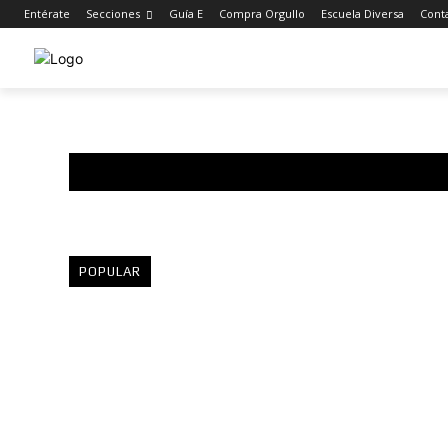
Entérate
Secciones
Guía E
Compra Orgullo
Escuela Diversa
Cont
POPULAR