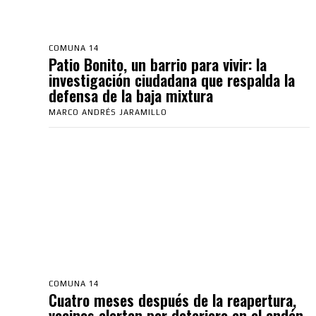
COMUNA 14
Patio Bonito, un barrio para vivir: la
investigación ciudadana que respalda la
defensa de la baja mixtura
MARCO ANDRÉS JARAMILLO
COMUNA 14
Cuatro meses después de la reapertura,
vecinos alertan por deterioro en el andén