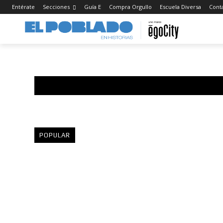
Entérate
Secciones
Guía E
Compra Orgullo
Escuela Diversa
Cont
POPULAR