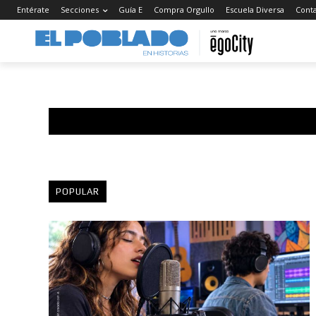
Entérate
Secciones
Guía E
Compra Orgullo
Escuela Diversa
Cont
POPULAR